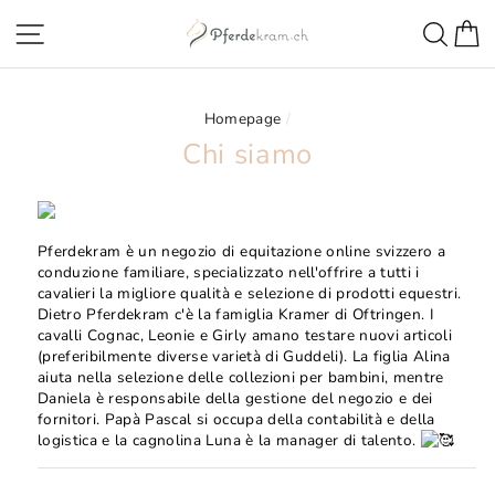
Direttamente
Navigazione della pagina
Ricer
C
al
contenuto
Homepage
/
Chi siamo
Pferdekram è un negozio di equitazione online svizzero a
conduzione familiare, specializzato nell'offrire a tutti i
cavalieri la migliore qualità e selezione di prodotti equestri.
Dietro Pferdekram c'è la famiglia Kramer di Oftringen. I
cavalli Cognac, Leonie e Girly amano testare nuovi articoli
(preferibilmente diverse varietà di Guddeli). La figlia Alina
aiuta nella selezione delle collezioni per bambini, mentre
Daniela è responsabile della gestione del negozio e dei
fornitori. Papà Pascal si occupa della contabilità e della
logistica e la cagnolina Luna è la manager di talento.