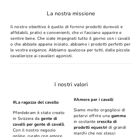
La nostra missione
Il nostro obiettivo è quello di fornirvi prodotti durevoli e
affidabili, pratici e convenienti, che vi facciano apparire e
sentire bene. Che siate impegnati tutto il giorno con i cavalli
o che abbiate appena iniziato, abbiamo i prodotti perfetti per
le vostre esigenze. Abbiamo qualcosa per tutti, dalle piccole
cavallerizze ai cavalieri agonisti.
I nostri valori
#Amore per i cavalli
#La ragazza del cavallo
Siamo molto orgogliosi di
Pferdekram è stato creato
potervi offrire una
gamma
in Svizzera da
gente di
in costante
crescita di
cavalli per gente di cavalli
.
prodotti equestri
di grandi
Con il nostro negozio
marchi che noi stessi
online, curato con amore,