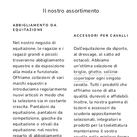
Il nostro assortimento
ABBIGLIAMENTO DA
EQUITAZIONE
ACCESSORI PER CAVALLI
Nel nostro negozio di
equitazione, le ragazze e i
Dall'equitazione da diporto,
ragazzi grandi e piccoli
al dressage, al salto ad
troveranno abbigliamento
ostacoli. Abbiamo
equestre e da esposizione
un'ottima selezione di
alla moda e funzionale.
briglie
,
ghette
,
sellini
e
Offriamo collezioni di vari
coperte
per ogni singolo
marchi equestri e
cavallo. Tutti i prodotti che
introduciamo regolarmente
offriamo sono di alta
nuovi articoli in modo che
qualità, durevoli e affidabili.
la selezione sia in costante
Inoltre, la nostra gamma di
crescita. Pantaloni da
lozioni e accessori da
equitazione, pantaloni da
scuderia appositamente
competizione, giacche da
selezionati, integratori e
equitazione o stivali da
prodotti per la toelettatura
equitazione: nel nostro
manterranno il vostro
reparto di abbigliamento
cavallo nella migliore forma