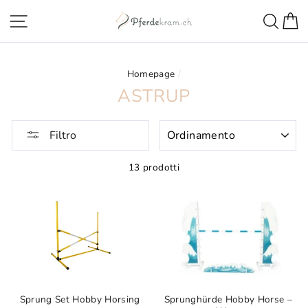
Direttamente
Navigazione della pagina
Ricer
C
al
contenuto
Homepage
/
ASTRUP
ORDINAMENTO
Filtro
13 prodotti
Sprung Set Hobby Horsing
Sprunghürde Hobby Horse –