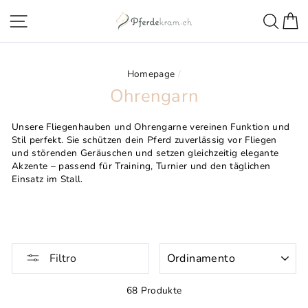
Direttamente
Navigazione della pagina
Ricer
C
al
contenuto
Homepage
/
Ohrengarn
Unsere Fliegenhauben und Ohrengarne vereinen Funktion und
Stil perfekt. Sie schützen dein Pferd zuverlässig vor Fliegen
und störenden Geräuschen und setzen gleichzeitig elegante
Akzente – passend für Training, Turnier und den täglichen
Einsatz im Stall.
ORDINAMENTO
Filtro
68 Produkte