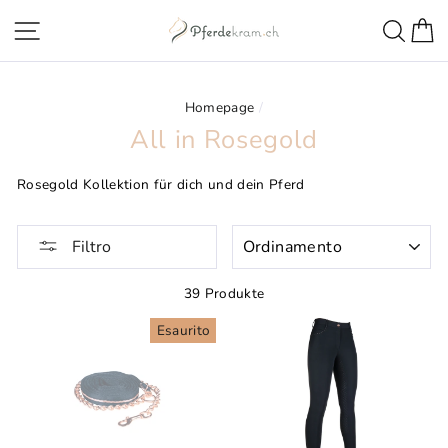
Direttamente
Navigazione della pagina
Ricer
C
al
contenuto
Homepage
/
All in Rosegold
Rosegold Kollektion für dich und dein Pferd
ORDINAMENTO
Filtro
39 Produkte
Esaurito