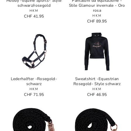
Hoody -Equine Sports- Style
Pantaloni da equitazione -
schwarz/rosegold
Stile Glamour invernale - Oro
rosa
HKM
CHF 41.95
HKM
CHF 89.95
Lederhalfter -Rosegold-
Sweatshirt -Equestrian
schwarz
Rosegold- Style schwarz
HKM
HKM
CHF 71.95
CHF 46.95