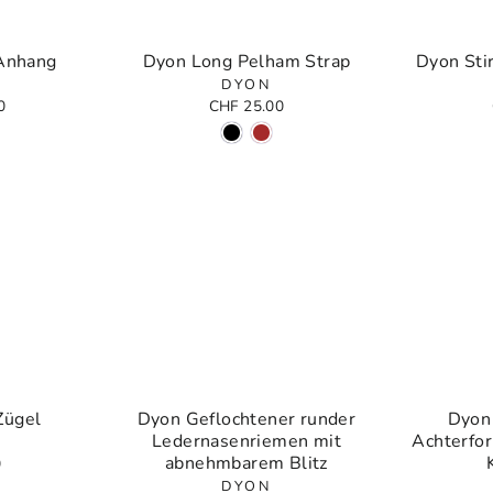
Anhang
Dyon Long Pelham Strap
Dyon Sti
DYON
0
CHF 25.00
Zügel
Dyon Geflochtener runder
Dyon 
Ledernasenriemen mit
Achterfo
abnehmbarem Blitz
0
DYON