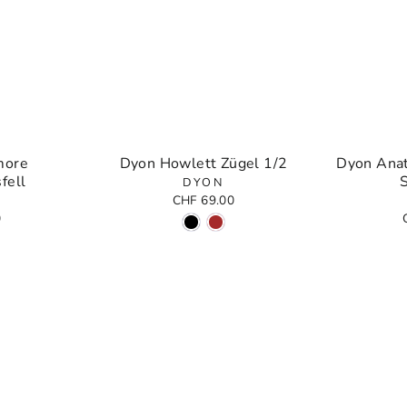
more
Dyon Howlett Zügel 1/2
Dyon Ana
fell
S
DYON
CHF 69.00
0