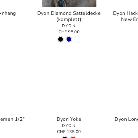
Anhang
Dyon Diamond Satteldecke
Dyon Hack
(komplett)
New En
0
DYON
CHF 95.00
iemen 1/2"
Dyon Yoke
Dyon Long
e
DYON
CHF 135.00
0