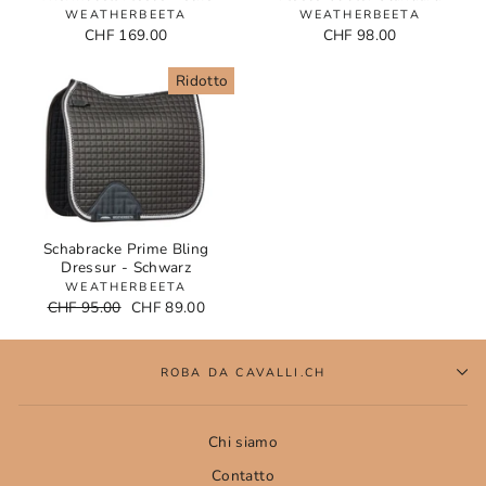
WEATHERBEETA
WEATHERBEETA
CHF 169.00
CHF 98.00
Ridotto
Schabracke Prime Bling
Dressur - Schwarz
WEATHERBEETA
Normaler
CHF 95.00
Sonderpreis
CHF 89.00
Preis
ROBA DA CAVALLI.CH
Chi siamo
Contatto