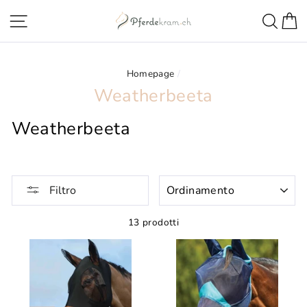
Direttamente
Navigazione della pagina
Ricer
C
al
contenuto
Homepage
/
Weatherbeeta
Weatherbeeta
ORDINAMENTO
Filtro
13 prodotti